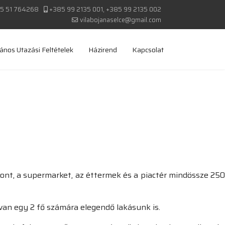
5 51 764268
+385 99 2135 001, +385 99 2135 002
vilabojanaselce@gmail.com
lános Utazási Feltételek
Házirend
Kapcsolat
pont, a supermarket, az éttermek és a piactér mindössze 250
van egy 2 fő számára elegendő lakásunk is.