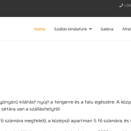
+38
Home
Szállás kínálatunk
Galéria
Álta
yönyörű kilátást nyújt a tengerre és a falu egészére. A köz
sétára van a szálláshelytől.
fő számára megfelelő, a középső apartman 5 fő számára, és 